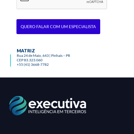
QUERO FALAR COM UM ESPECIALISTA
MATRIZ
Rua 24 de Maio, 643 | Pinhais – PR
CEP 83.323.060
+55 (41) 3668-7782