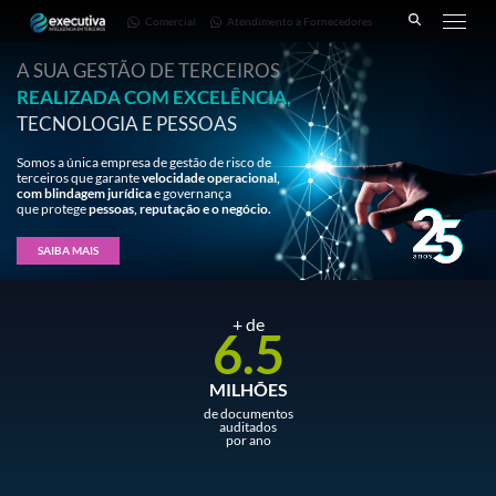
643 |
3668-
Fornecedores
Comercial
Atendimento a Fornecedores
Pinhais
7782
– PR
A SUA GESTÃO DE TERCEIROS
REALIZADA COM EXCELÊNCIA,
TECNOLOGIA E PESSOAS
Somos a única empresa de gestão de risco de
terceiros que garante
velocidade operacional,
com blindagem jurídica
e governança
que protege
pessoas, reputação e o negócio.
SAIBA MAIS
+ de
6.5
MILHÕES
de documentos
auditados
por ano