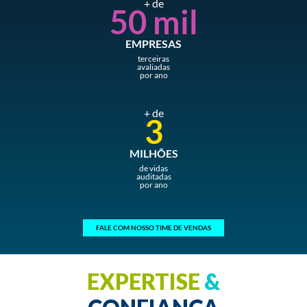
+ de
50 mil
EMPRESAS
terceiras
avaliadas
por ano
+ de
3
MILHÕES
de vidas
auditadas
por ano
FALE COM NOSSO TIME DE VENDAS
EXPERTISE
&