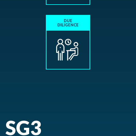
DUE
DILIGENCE
]
SG3