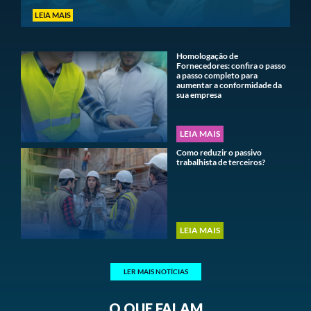
LEIA MAIS
Homologação de
Fornecedores: confira o passo
a passo completo para
aumentar a conformidade da
sua empresa
LEIA MAIS
Como reduzir o passivo
trabalhista de terceiros?
LEIA MAIS
LER MAIS NOTÍCIAS
O QUE FALAM