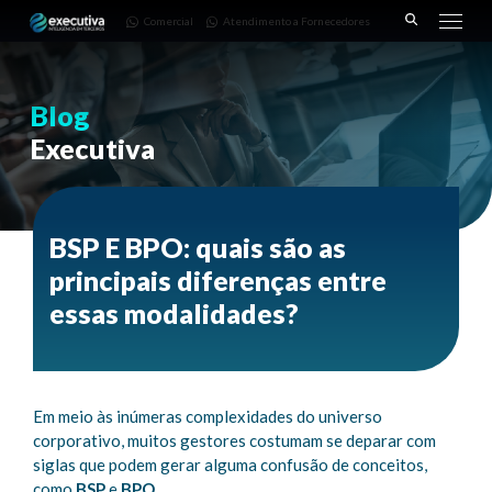
643 |
Fornecedores
3668-
Comercial
Atendimento a Fornecedores
Pinhais
7782
– PR
Blog
Executiva
BSP E BPO: quais são as
principais diferenças entre
essas modalidades?
Em meio às inúmeras complexidades do universo
corporativo, muitos gestores costumam se deparar com
siglas que podem gerar alguma confusão de conceitos,
como
BSP
e
BPO
.