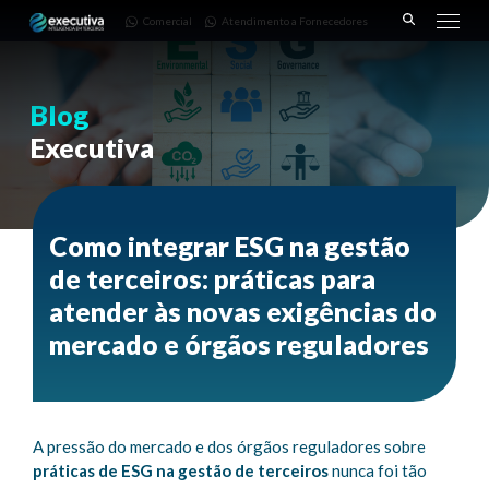
643 |
Fornecedores
3668-
Comercial
Atendimento a Fornecedores
Pinhais
7782
– PR
Blog
Executiva
Como integrar ESG na gestão
de terceiros: práticas para
atender às novas exigências do
mercado e órgãos reguladores
A pressão do mercado e dos órgãos reguladores sobre
práticas de ESG na gestão de terceiros
nunca foi tão