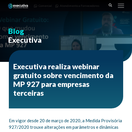
643 |
Fornecedores
3668-
Comercial
Atendimento a Fornecedores
Pinhais
7782
– PR
Blog
Executiva
Executiva realiza webinar
gratuito sobre vencimento da
MP 927 para empresas
terceiras
Em vigor desde 20 de março de 2020, a Medida Provisória
927/2020 trouxe alterações em parâmetros e dinâmicas