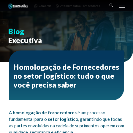
643 |
Fornecedores
3668-
Comercial
Atendimento a Fornecedores
Pinhais
7782
– PR
Blog
Executiva
Homologação de Fornecedores
no setor logístico: tudo o que
você precisa saber
A
homologação de fornecedores
é um processo
fundamental para o
setor logístico
, garantindo que todas
as partes envolvidas na cadeia de suprimentos operem com
qualidade, segurança e eficiência.