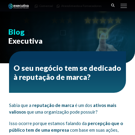
643 |
Fornecedores
3668-
Comercial
Atendimento a Fornecedores
Pinhais
7782
– PR
Blog
Executiva
O seu negócio tem se dedicado
à reputação de marca?
Sabia que a
reputação de marca
é um dos
ativos mais
valiosos
que uma organização pode possuir?
Isso ocorre porque estamos falando da
percepção que o
público tem de uma empresa
com base em suas ações,