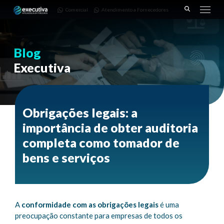
643 |
Fornecedores
3668-
Comercial
Atendimento a Fornecedores
Pinhais
7782
– PR
Blog
Executiva
Obrigações legais: a
importância de obter auditoria
completa como tomador de
bens e serviços
A
conformidade com as obrigações legais
é uma
preocupação constante para empresas de todos os