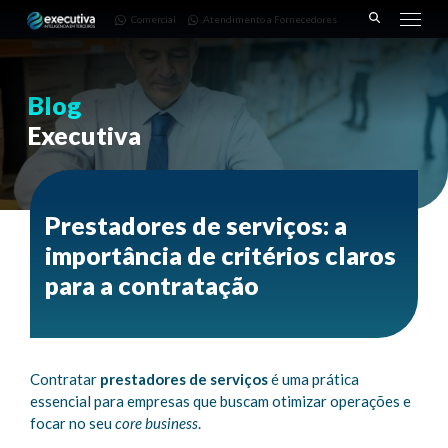
643 |
Fornecedores
3668-
Comercial
Atendimento a Fornecedores
Pinhais
7782
– PR
Blog
Executiva
Prestadores de serviços: a
importância de critérios claros
para a contratação
Contratar
prestadores de serviços
é uma prática
essencial para empresas que buscam otimizar operações e
focar no seu
core business
.