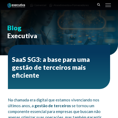
643 |
Fornecedores
3668-
Comercial
Atendimento a Fornecedores
Pinhais
7782
– PR
Blog
Executiva
SaaS SG3: a base para uma
gestão de terceiros mais
eficiente
Na chamada era digital que estamos vivenciando nos
últimos anos, a
gestão de terceiros
se tornou um
componente essencial para empresas que buscam não
apenas otimizar suas operações, mas também garantir