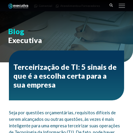
643 |
Fornecedores
3668-
Comercial
Atendimento a Fornecedores
Pinhais
7782
– PR
Blog
Executiva
Terceirização de TI: 5 sinais de
que é a escolha certa para a
sua empresa
Seja por questões orçamentárias, requisitos difíceis de
serem alcançados ou outras questões, às vezes é mais
inteligente para uma empresa terceirizar suas operações
de Tecnologia da Informação (TI). De fato, pode haver