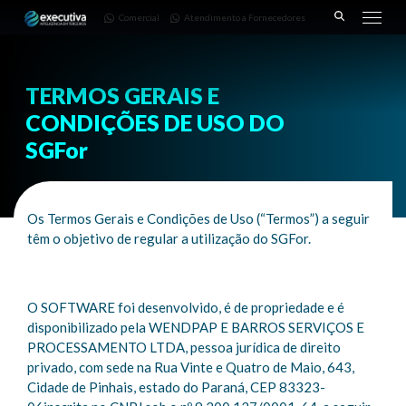
643 |
Fornecedores
3668-
Comercial
Atendimento a Fornecedores
Pinhais
7782
– PR
TERMOS GERAIS E
CONDIÇÕES DE USO DO
SGFor
Os Termos Gerais e Condições de Uso (“Termos”) a seguir
têm o objetivo de regular a utilização do SGFor.
O SOFTWARE foi desenvolvido, é de propriedade e é
disponibilizado pela WENDPAP E BARROS SERVIÇOS E
PROCESSAMENTO LTDA, pessoa jurídica de direito
privado, com sede na Rua Vinte e Quatro de Maio, 643,
Cidade de Pinhais, estado do Paraná, CEP 83323-