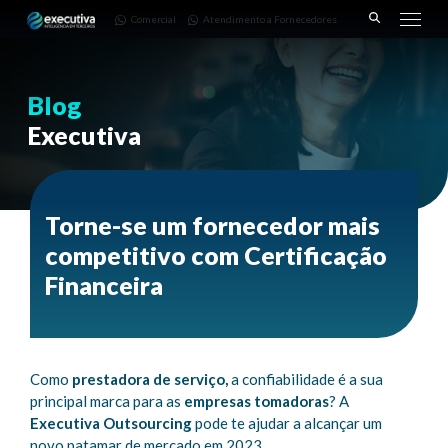
643 |
Fornecedores
3668-
Comercial
Atendimento a Fornecedores
Pinhais
7782
– PR
Blog
Executiva
Torne-se um fornecedor mais
competitivo com Certificação
Financeira
Como
prestadora de serviço,
a confiabilidade é a sua
principal marca para as
empresas tomadoras
? A
Executiva Outsourcing
pode te ajudar a alcançar um
novo patamar de mercado em 2023.