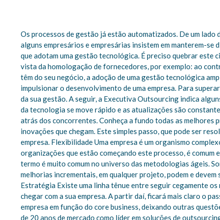
Os processos de gestão já estão automatizados. De um lado d
alguns empresários e empresárias insistem em manterem-se di
que adotam uma gestão tecnológica. É preciso quebrar este c
vista da homologação de fornecedores, por exemplo: ao cont
têm do seu negócio, a adoção de uma gestão tecnológica ampl
impulsionar o desenvolvimento de uma empresa. Para superar 
da sua gestão. A seguir, a Executiva Outsourcing indica alg
da tecnologia se move rápido e as atualizações são constant
atrás dos concorrentes. Conheça a fundo todas as melhores 
inovações que chegam. Este simples passo, que pode ser resol
empresa. Flexibilidade Uma empresa é um organismo complexo 
organizações que estão começando este processo, é comum enco
termo é muito comum no universo das metodologias ágeis. Sort
melhorias incrementais, em qualquer projeto, podem e devem 
Estratégia Existe uma linha tênue entre seguir cegamente os
chegar com a sua empresa. A partir daí, ficará mais claro o p
empresa em função do core business, deixando outras questõe
de 20 anos de mercado como líder em soluções de outsourcing 