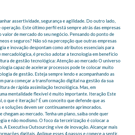
nhar assertividade, segurança e agilidade. Do outro lado,
operação. Este último perfil está sempre atrás das empresas
 o valor de mercado do seu negócio. Pensando do ponto de
dôneos e seguros? Não só na percepção que outras empresas
ogia e inovação despontam como atributos essenciais para
 mercadológica, é preciso adotar a tecnologia em benefício
ultura de gestão tecnológica: Atenção ao mercado O universo
logia capaz de acelerar processos pode te colocar muito
ologia de gestão. Esteja sempre lendo e acompanhando as
gem para começar a transformação digital na gestão da sua
tura de rápida assimilação tecnológica. Mas, em
uma mentalidade flexível é muito importante. Iteração Este
l, o que é iteração? É um conceito que defende que as
os e soluções devem ser continuamente aprimorados.
ue chegam ao mercado. Tenha um plano, saiba onde quer
égia e não modismo. O foco da terceirização é colocar a
s. A Executiva Outsourcing vive de inovação. Alcançar mais
rmações digitais. Aplique esses 4 passos e comece a sentir,