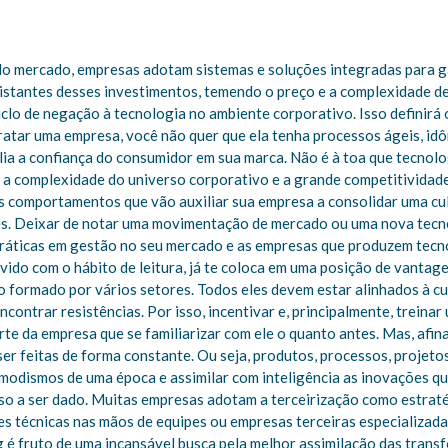
o mercado, empresas adotam sistemas e soluções integradas para ga
stantes desses investimentos, temendo o preço e a complexidade de 
iclo de negação à tecnologia no ambiente corporativo. Isso definirá
ratar uma empresa, você não quer que ela tenha processos ágeis, i
ia a confiança do consumidor em sua marca. Não é à toa que tecnol
a complexidade do universo corporativo e a grande competitividade
uns comportamentos que vão auxiliar sua empresa a consolidar uma c
es. Deixar de notar uma movimentação de mercado ou uma nova tecno
práticas em gestão no seu mercado e as empresas que produzem tecn
vido com o hábito de leitura, já te coloca em uma posição de vanta
formado por vários setores. Todos eles devem estar alinhados à cul
ntrar resistências. Por isso, incentivar e, principalmente, treinar 
e da empresa que se familiarizar com ele o quanto antes. Mas, afina
ser feitas de forma constante. Ou seja, produtos, processos, projet
 modismos de uma época e assimilar com inteligência as inovações q
asso a ser dado. Muitas empresas adotam a terceirização como estrat
s técnicas nas mãos de equipes ou empresas terceiras especializada
é fruto de uma incansável busca pela melhor assimilação das transfo