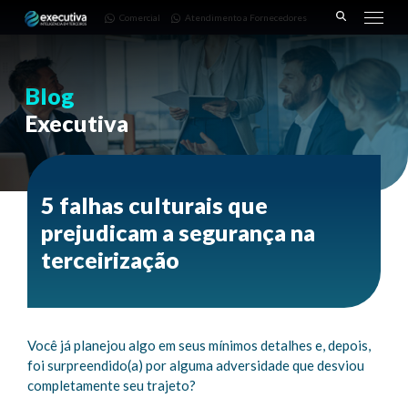
643 |
Fornecedores
3668-
Comercial
Atendimento a Fornecedores
Pinhais
7782
– PR
Blog
Executiva
5 falhas culturais que
prejudicam a segurança na
terceirização
Você já planejou algo em seus mínimos detalhes e, depois,
foi surpreendido(a) por alguma adversidade que desviou
completamente seu trajeto?