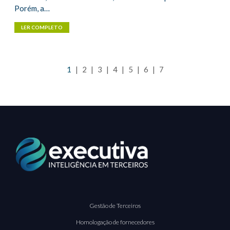
Porém, a…
LER COMPLETO
1
|
2
|
3
|
4
|
5
|
6
|
7
Gestão de Terceiros
Homologação de fornecedores