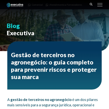
643 |
Fornecedores
3668-
Comercial
Atendimento a Fornecedores
Pinhais
7782
– PR
Blog
Executiva
Gestão de terceiros no
agronegócio: o guia completo
para prevenir riscos e proteger
sua marca
A
gestão de terceiros no agronegócio
é um dos pilares
mais sensíveis para a segurança jurídica, operacional e