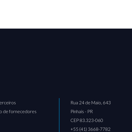
erceiros
Rua 24 de Maio, 643
o de fornecedores
Pinhais - PR
CEP 83.323-060
+55 (41) 3668-7782