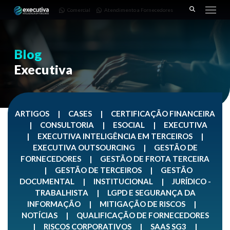
643 |
Fornecedores
3668-
Comercial
Atendimento a Fornecedores
Pinhais
7782
– PR
Blog
Executiva
ARTIGOS
|
CASES
|
CERTIFICAÇÃO FINANCEIRA
|
CONSULTORIA
|
ESOCIAL
|
EXECUTIVA
|
EXECUTIVA INTELIGÊNCIA EM TERCEIROS
|
EXECUTIVA OUTSOURCING
|
GESTÃO DE
FORNECEDORES
|
GESTÃO DE FROTA TERCEIRA
|
GESTÃO DE TERCEIROS
|
GESTÃO
DOCUMENTAL
|
INSTITUCIONAL
|
JURÍDICO -
TRABALHISTA
|
LGPD E SEGURANÇA DA
INFORMAÇÃO
|
MITIGAÇÃO DE RISCOS
|
NOTÍCIAS
|
QUALIFICAÇÃO DE FORNECEDORES
|
RISCOS CORPORATIVOS
|
SAAS SG3
|