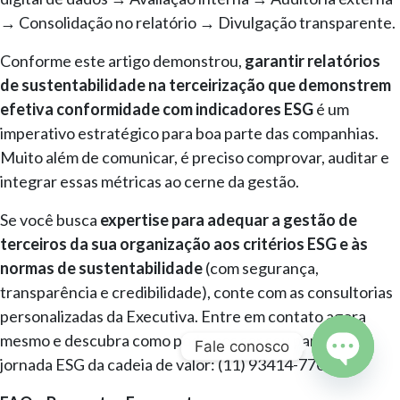
→ Consolidação no relatório → Divulgação transparente.
Conforme este artigo demonstrou,
garantir relatórios
de sustentabilidade na terceirização que demonstrem
efetiva conformidade com indicadores ESG
é um
imperativo estratégico para boa parte das companhias.
Muito além de comunicar, é preciso comprovar, auditar e
integrar essas métricas ao cerne da gestão.
Se você busca
expertise para adequar a gestão de
terceiros da sua organização aos critérios ESG e às
normas de sustentabilidade
(com segurança,
transparência e credibilidade), conte com as consultorias
personalizadas da Executiva. Entre em contato agora
mesmo e descubra como podemos ser seu parceiro na
Fale conosco
jornada ESG da cadeia de valor: (11) 93414-7700
Open c