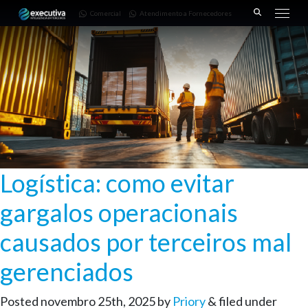
643 |
Fornecedores
3668-
Comercial
Atendimento a Fornecedores
Pinhais
7782
– PR
Logística: como evitar
gargalos operacionais
causados por terceiros mal
gerenciados
Posted
novembro 25th, 2025
by
Priory
&
filed under