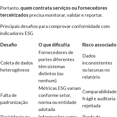
Portanto,
quem contrata serviços ou fornecedores
terceirizados
precisa monitorar, validar e reportar.
Principais desafios para comprovar conformidade com
indicadores ESG
Desafio
O que dificulta
Risco associado
Fornecedores de
Dados
portes diferentes
Coleta de dados
inconsistentes
têm sistemas
heterogêneos
ou lacunas no
distintos (ou
relatório
nenhum)
Métricas ESG variam
Comparabilidade
Falta de
conforme setor,
frágil e auditoria
padronização
norma ou entidade
rejeitada
adotada
Resistência ou
Informações vagas
Perda de