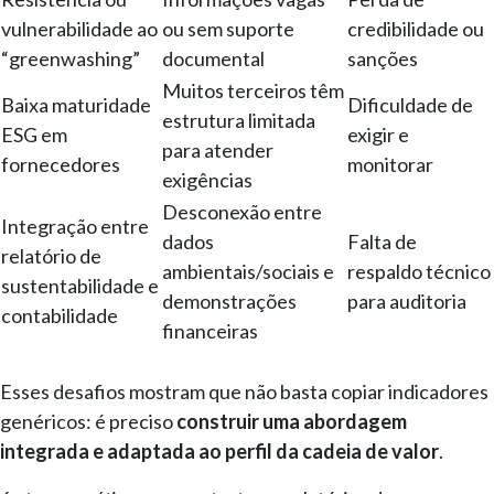
vulnerabilidade ao
ou sem suporte
credibilidade ou
“greenwashing”
documental
sanções
Muitos terceiros têm
Baixa maturidade
Dificuldade de
estrutura limitada
ESG em
exigir e
para atender
fornecedores
monitorar
exigências
Desconexão entre
Integração entre
dados
Falta de
relatório de
ambientais/sociais e
respaldo técnico
sustentabilidade e
demonstrações
para auditoria
contabilidade
financeiras
Esses desafios mostram que não basta copiar indicadores
genéricos: é preciso
construir uma abordagem
integrada e adaptada ao perfil da cadeia de valor
.