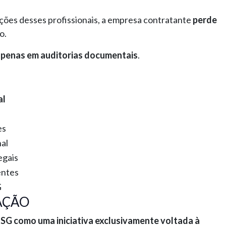
es desses profissionais, a empresa contratante
perde
o.
apenas em auditorias documentais
.
al
es
nal
egais
entes
G
AÇÃO
ESG como uma iniciativa exclusivamente voltada à