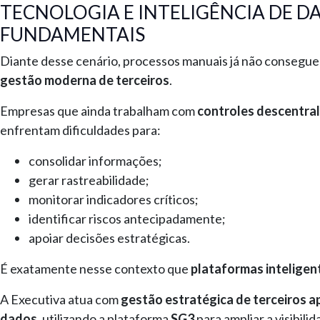
TECNOLOGIA E INTELIGÊNCIA DE 
FUNDAMENTAIS
Diante desse cenário, processos manuais já não conseg
gestão moderna de terceiros
.
Empresas que ainda trabalham com
controles descentral
enfrentam dificuldades para:
consolidar informações;
gerar rastreabilidade;
monitorar indicadores críticos;
identificar riscos antecipadamente;
apoiar decisões estratégicas.
É exatamente nesse contexto que
plataformas inteligen
A Executiva atua com
gestão estratégica de terceiros a
dados
, utilizando a plataforma
SG3
para ampliar a visibili