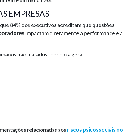
mbém é um risco ESG
.
AS EMPRESAS
u que 84% dos executivos acreditam que questões
aboradores
impactam diretamente a performance e a
umanos não tratados tendem a gerar:
amentações relacionadas aos
riscos psicossociais no