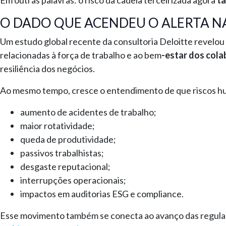
Em outras palavras: o risco da cadeia terceirizada agora
ta
O DADO QUE ACENDEU O ALERTA N
Um estudo global recente da consultoria Deloitte revelo
relacionadas à força de trabalho e ao bem
-estar dos col
resiliência dos negócios.
Ao mesmo tempo, cresce o entendimento de que riscos h
aumento de acidentes de trabalho;
maior rotatividade;
queda de produtividade;
passivos trabalhistas;
desgaste reputacional;
interrupções operacionais;
impactos em auditorias ESG e compliance.
Esse movimento também se conecta ao avanço das regul