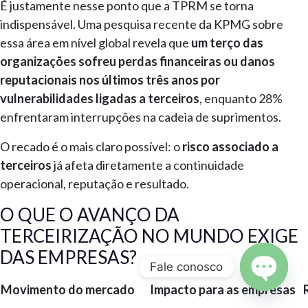
É justamente nesse ponto que a TPRM se torna
indispensável. Uma pesquisa recente da KPMG sobre
essa área em nível global revela que
um terço das
organizações sofreu perdas financeiras ou danos
reputacionais nos últimos três anos por
vulnerabilidades ligadas a terceiros
, enquanto 28%
enfrentaram interrupções na cadeia de suprimentos.
O recado é o mais claro possível: o
risco associado a
terceiros
já afeta diretamente a continuidade
operacional, reputação e resultado.
O QUE O AVANÇO DA
TERCEIRIZAÇÃO NO MUNDO EXIGE
DAS EMPRESAS?
Fale conosco
Movimento do mercado
Impacto para as empresas
Open c