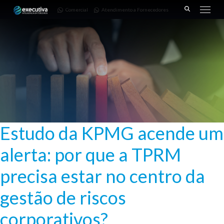
643 |
Fornecedores
3668-
Comercial
Atendimento a Fornecedores
Pinhais
7782
– PR
Estudo da KPMG acende um
alerta: por que a TPRM
precisa estar no centro da
gestão de riscos
corporativos?