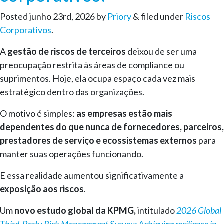
Posted
junho 23rd, 2026
by
Priory
&
filed under
Riscos
Corporativos
.
A
gestão de riscos de terceiros
deixou de ser uma
preocupação restrita às áreas de compliance ou
suprimentos. Hoje, ela ocupa espaço cada vez mais
estratégico dentro das organizações.
O motivo é simples:
as empresas estão mais
dependentes do que nunca de fornecedores, parceiros,
prestadores de serviço e ecossistemas externos
para
manter suas operações funcionando.
E essa realidade aumentou significativamente a
exposição aos riscos
.
Um
novo estudo global da KPMG,
intitulado
2026 Global
Third-Party Risk Management Survey: Achieving resilience in