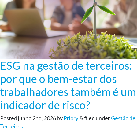
ESG na gestão de terceiros:
por que o bem-estar dos
trabalhadores também é um
indicador de risco?
Posted
junho 2nd, 2026
by
Priory
&
filed under
Gestão de
Terceiros
.