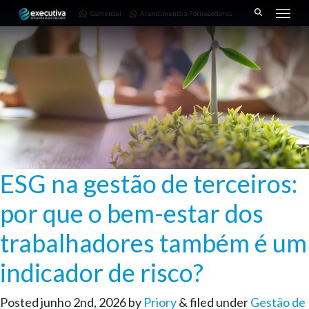
643 |
Fornecedores
3668-
Comercial
Atendimento a Fornecedores
Pinhais
7782
– PR
ESG na gestão de terceiros:
por que o bem-estar dos
trabalhadores também é um
indicador de risco?
Posted
junho 2nd, 2026
by
Priory
&
filed under
Gestão de