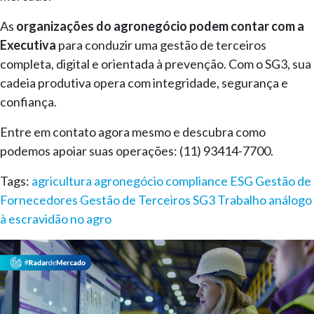
As
organizações do agronegócio podem contar com a
Executiva
para conduzir uma gestão de terceiros
completa, digital e orientada à prevenção. Com o SG3, sua
cadeia produtiva opera com integridade, segurança e
confiança.
Entre em contato agora mesmo e descubra como
podemos apoiar suas operações: (11) 93414-7700.
Tags:
agricultura
agronegócio
compliance
ESG
Gestão de
Fornecedores
Gestão de Terceiros
SG3
Trabalho análogo
à escravidão no agro