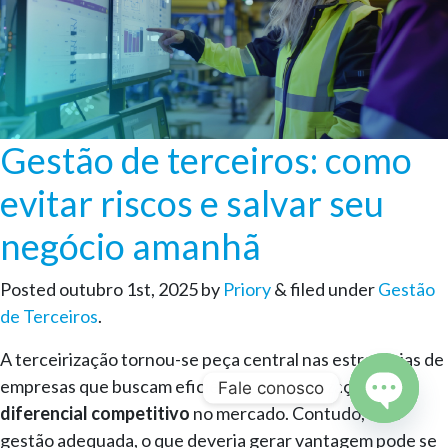
Gestão de terceiros: como
evitar riscos e salvar seu
negócio amanhã
Posted
outubro 1st, 2025
by
Priory
&
filed under
Gestão
de Terceiros
.
A terceirização tornou-se peça central nas estratégias de
empresas que buscam eficiência, especialização e um
Fale conosco
diferencial competitivo
no mercado. Contudo, sem
Open c
gestão adequada, o que deveria gerar vantagem pode se