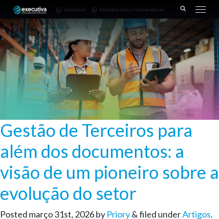
643 |
Fornecedores
3668-
Comercial
Atendimento a Fornecedores
Pinhais
7782
– PR
Gestão de Terceiros para
além dos documentos: a
visão de um pioneiro sobre a
evolução do setor
Posted
março 31st, 2026
by
Priory
&
filed under
Artigos
.