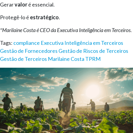
Gerar
valor
é essencial.
Protegê-lo é
estratégico
.
*Marilaine Costa é CEO da Executiva Inteligência em Terceiros.
Tags:
compliance
Executiva Inteligência em Terceiros
Gestão de Fornecedores
Gestão de Riscos de Terceiros
Gestão de Terceiros
Marilaine Costa
TPRM