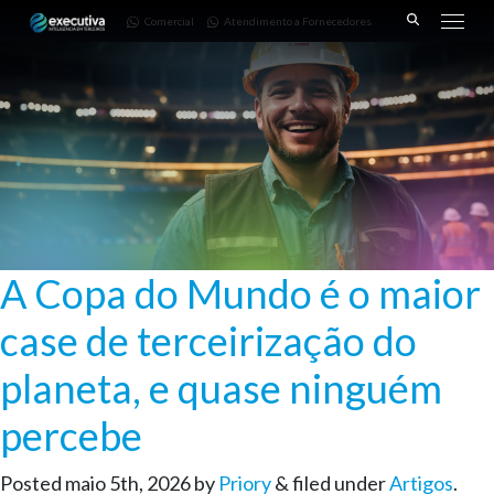
643 |
Fornecedores
3668-
Comercial
Atendimento a Fornecedores
Pinhais
7782
– PR
A Copa do Mundo é o maior
case de terceirização do
planeta, e quase ninguém
percebe
Posted
maio 5th, 2026
by
Priory
&
filed under
Artigos
.