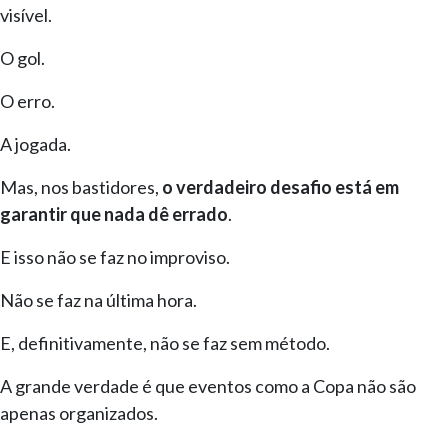
visível.
O gol.
O erro.
A jogada.
Mas, nos bastidores,
o verdadeiro desafio está em
garantir que nada dê errado
.
E isso não se faz no improviso.
Não se faz na última hora.
E, definitivamente, não se faz sem método.
A grande verdade é que eventos como a Copa não são
apenas organizados.