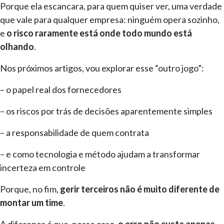
Porque ela escancara, para quem quiser ver, uma verdade
que vale para qualquer empresa: ninguém opera sozinho,
e
o risco raramente está onde todo mundo está
olhando
.
Nos próximos artigos, vou explorar esse “outro jogo”:
– o papel real dos fornecedores
– os riscos por trás de decisões aparentemente simples
– a responsabilidade de quem contrata
– e como tecnologia e método ajudam a transformar
incerteza em controle
Porque, no fim,
gerir terceiros não é muito diferente de
montar um time
.
A diferença é que, nesse caso,
o erro não custa apenas