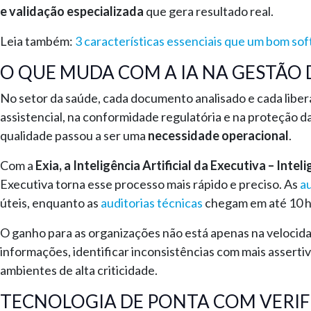
e validação especializada
que gera resultado real.
Leia também:
3 características essenciais que um bom sof
O QUE MUDA COM A IA NA GESTÃO 
No setor da saúde, cada documento analisado e cada liber
assistencial, na conformidade regulatória e na proteção da 
qualidade passou a ser uma
necessidade operacional
.
Com a
Exia, a Inteligência Artificial da Executiva – Int
Executiva torna esse processo mais rápido e preciso. As
au
úteis, enquanto as
auditorias técnicas
chegam em até 10 h
O ganho para as organizações não está apenas na velocida
informações, identificar inconsistências com mais asserti
ambientes de alta criticidade.
TECNOLOGIA DE PONTA COM VERIF