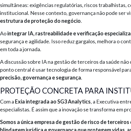
simultâneas: exigências regulatórias, riscos trabalhistas,
institucional. Nesse contexto, governança não pode ser v
estrutura de proteção do negócio
.
Ao
integrar IA, rastreabilidade e verificação especializ
segurança e agilidade. Isso reduz gargalos, melhora o con
em toda a jornada.
A discussão sobre IA na gestão de terceiros da saúde nã
ponto central é usar tecnologia de forma responsável para
precisão, governança e segurança
.
PROTEÇÃO CONCRETA PARA INSTIT
Com a
Exia integrada ao SG3 Analytics
, a Executiva entr
especialistas. É assim que a inovação se transforma em pr
Somos a única empresa de gestão de risco de terceiros
blindagem jurídica e governança que protegem vidas,