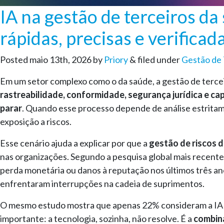
IA na gestão de terceiros da
rápidas, precisas e verificad
Posted
maio 13th, 2026
by
Priory
&
filed under
Gestão de 
Em um setor complexo como o da saúde, a gestão de terceir
rastreabilidade, conformidade, segurança jurídica e 
parar
. Quando esse processo depende de análise estritame
exposição a riscos.
Esse cenário ajuda a explicar por que a
gestão de riscos 
nas organizações. Segundo a pesquisa global mais recen
perda monetária ou danos à reputação nos últimos três ano
enfrentaram interrupções na cadeia de suprimentos.
O mesmo estudo mostra que apenas 22% consideram a IA 
importante: a tecnologia, sozinha, não resolve. É a
combina