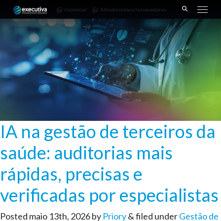
643 |
Fornecedores
3668-
Comercial
Atendimento a Fornecedores
Pinhais
7782
– PR
IA na gestão de terceiros da
saúde: auditorias mais
rápidas, precisas e
verificadas por especialistas
Posted
maio 13th, 2026
by
Priory
&
filed under
Gestão de