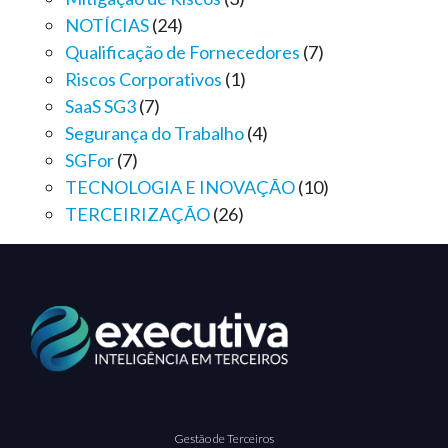
NOTÍCIAS
(24)
Qualificação de Fornecedores
(7)
Riscos Corporativos
(1)
SaaS SG3
(7)
Segurança do Trabalho
(4)
SGFor
(7)
TECNOLOGIA E INOVAÇÃO
(10)
TERCEIRIZAÇÃO
(26)
Gestão de Terceiros